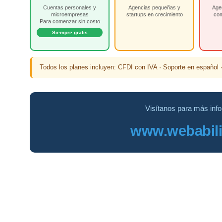
Cuentas personales y
Agencias pequeñas y
Agen
microempresas
startups en crecimiento
co
Para comenzar sin costo
Siempre gratis
Todos los planes incluyen: CFDI con IVA · Soporte en español · 
Visítanos para más inf
www.webabilit