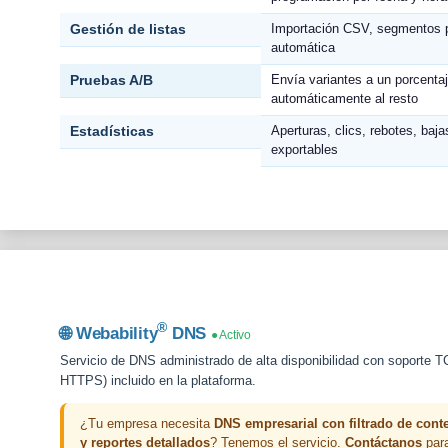
Gestión de listas
Importación CSV, segmentos po
automática
Pruebas A/B
Envía variantes a un porcentaj
automáticamente al resto
Estadísticas
Aperturas, clics, rebotes, ba
exportables
®
🌐 Webability
DNS
● Activo
Servicio de DNS administrado de alta disponibilidad con soporte
HTTPS) incluido en la plataforma.
¿Tu empresa necesita
DNS empresarial con filtrado de con
y reportes detallados
? Tenemos el servicio.
Contáctanos
para