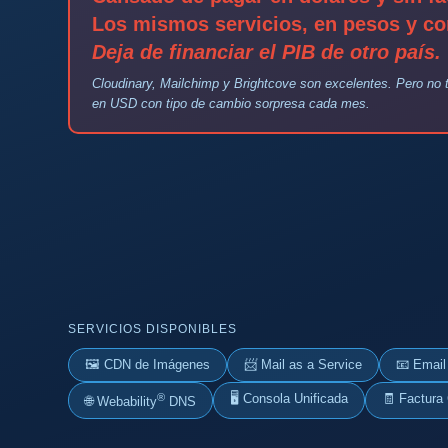
Los mismos servicios, en pesos y con
Deja de financiar el PIB de otro país.
Cloudinary, Mailchimp y Brightcove son excelentes. Pero no 
en USD con tipo de cambio sorpresa cada mes.
SERVICIOS DISPONIBLES
🖼 CDN de Imágenes
📨 Mail as a Service
📧 Email
®
🖥 Consola Unificada
🧾 Factura
🌐 Webability
DNS