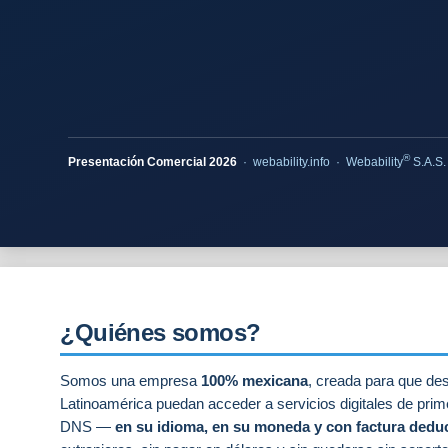
®
Presentación Comercial 2026
· webability.info · Webability
S.A.S.
¿Quiénes somos?
Somos una empresa
100% mexicana
, creada para que de
Latinoamérica puedan acceder a servicios digitales de prim
DNS —
en su idioma, en su moneda y con factura dedu