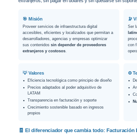
extranjeros, sin pagar en dólares y sin quedarse sin sopor
🎯 Misión
🔭 V
Proveer servicios de infraestructura digital
Ser 
accesibles, eficientes y localizados que permitan a
lati
desarrolladores, agencias y empresas optimizar
proce
sus contenidos
sin depender de proveedores
con f
extranjeros y costosos
.
oper
💡 Valores
⚙️ T
Eficiencia tecnológica como principio de diseño
De
Precios adaptados al poder adquisitivo de
Ar
LATAM
Co
Transparencia en facturación y soporte
Nu
Crecimiento sostenible basado en ingresos
propios
🧾 El diferenciador que cambia todo: Facturación 