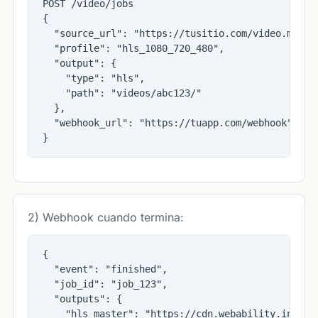
POST /video/jobs

{

  "source_url": "https://tusitio.com/video.mp4",

  "profile": "hls_1080_720_480",

  "output": {

    "type": "hls",

    "path": "videos/abc123/"

  },

  "webhook_url": "https://tuapp.com/webhook"

}
2) Webhook cuando termina:
{

  "event": "finished",

  "job_id": "job_123",

  "outputs": {

    "hls_master": "https://cdn.webability.info/
