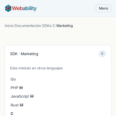
Web
ability
Menú
Inicio
/
Documentación
/
SDKs
/
C
/
Marketing
SDK · Marketing
C
Este módulo en otros lenguajes
Go
PHP 🚧
JavaScript 🚧
Rust 🚧
C