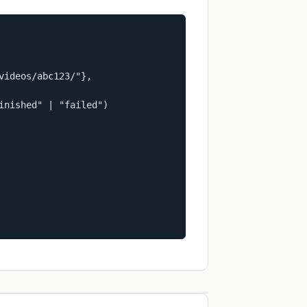
ideos/abc123/"},

inished" | "failed")
