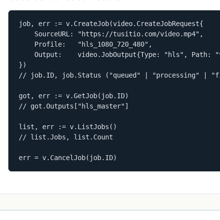
job, err := v.CreateJob(video.CreateJobRequest{

    SourceURL: "https://tusitio.com/video.mp4",

    Profile:   "hls_1080_720_480",

    Output:    video.JobOutput{Type: "hls", Path: "v
})

// job.ID, job.Status ("queued" | "processing" | "f
got, err := v.GetJob(job.ID)

// got.Outputs["hls_master"]

list, err := v.ListJobs()

// list.Jobs, list.Count

err = v.CancelJob(job.ID)