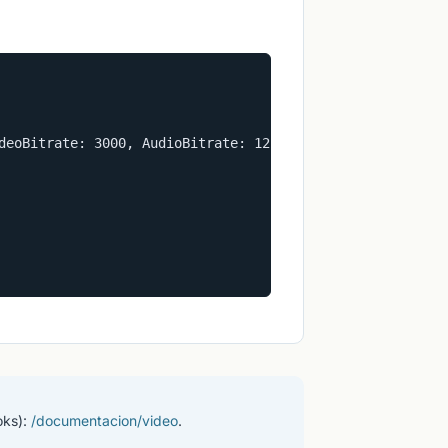
deoBitrate: 3000, AudioBitrate: 128, FPS: 30},

oks):
/documentacion/video
.