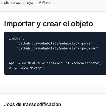
ando se construya la API real.
Importar y crear el objeto
import (

    "github.com/webability/webability-go/wa"

    "github.com/webability/webability-go/video"

)

api := wa.New("tu-client-id", "tu-token-secreto")

v := video.New(api)
Jobs de transcodificación