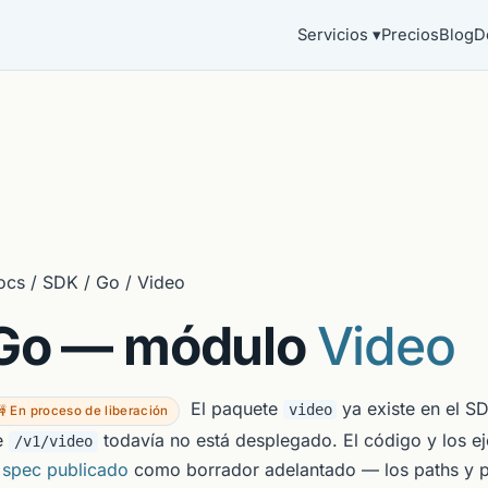
Servicios ▾
Precios
Blog
D
ocs / SDK / Go / Video
Go — módulo
Video
El paquete
ya existe en el SD
video
 En proceso de liberación
e
todavía no está desplegado. El código y los e
/v1/video
l
spec publicado
como borrador adelantado — los paths y 