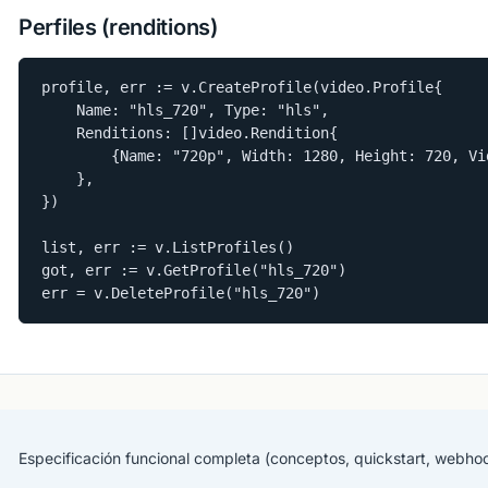
Perfiles (renditions)
profile, err := v.CreateProfile(video.Profile{

    Name: "hls_720", Type: "hls",

    Renditions: []video.Rendition{

        {Name: "720p", Width: 1280, Height: 720, Vi
    },

})

list, err := v.ListProfiles()

got, err := v.GetProfile("hls_720")

err = v.DeleteProfile("hls_720")
Especificación funcional completa (conceptos, quickstart, webho