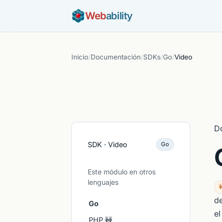
Web
ability
Inicio
/
Documentación
/
SDKs
/
Go
/
Video
D
SDK · Video
Go
Este módulo en otros
lenguajes

d
Go
e
PHP 🚧