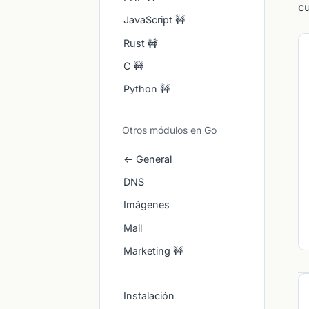
cu
JavaScript 🚧
Rust 🚧
C 🚧
Python 🚧
Otros módulos en Go
← General
DNS
Imágenes
Mail
Marketing 🚧
Instalación