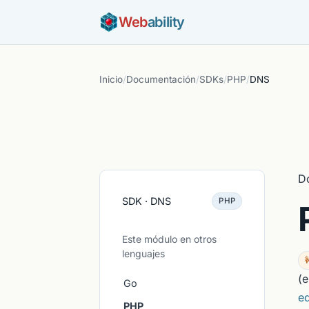
Web
ability
Inicio
/
Documentación
/
SDKs
/
PHP
/
DNS
D
SDK · DNS
PHP
Este módulo en otros
lenguajes

(e
Go
e
PHP