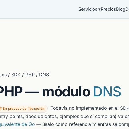
Servicios ▾
Precios
Blog
D
ocs / SDK / PHP / DNS
PHP — módulo
DNS
Todavía no implementado en el SDK 
 En proceso de liberación
ntry points, tipos de datos, ejemplos que sí compilan) ya e
quivalente de Go
— úsalo como referencia mientras se compl