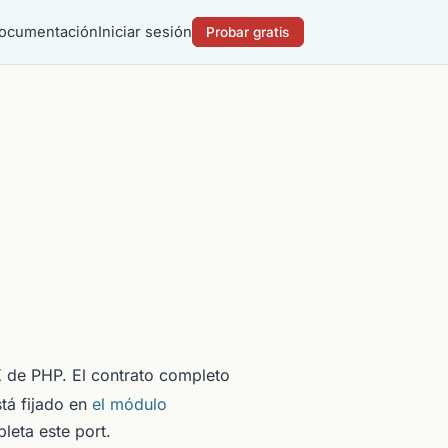
ocumentación
Iniciar sesión
Probar gratis
de PHP. El contrato completo
stá fijado en
el módulo
eta este port.