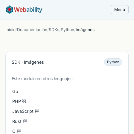
Web
ability
Menú
Inicio
/
Documentación
/
SDKs
/
Python
/
Imágenes
SDK · Imágenes
Python
Este módulo en otros lenguajes
Go
PHP 🚧
JavaScript 🚧
Rust 🚧
C 🚧